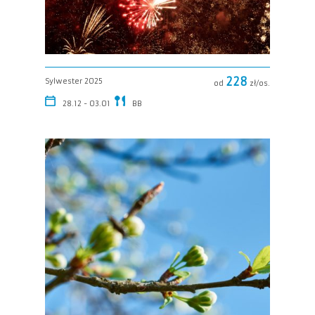
228
Sylwester 2025
od
zł/os.
28.12 - 03.01
BB
Zobacz