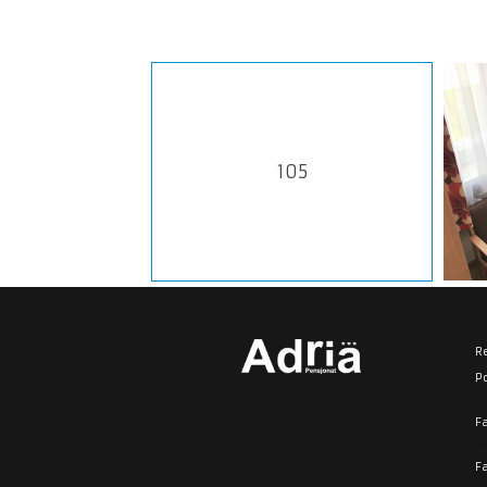
105
R
P
Fa
F