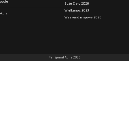
oogle
Boże Ciało 2026
Wielkanoc 2023
okoje
Weekend majowy 2026
Pensjonat Adria 2026