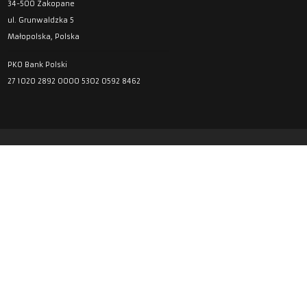
34-500 Zakopane
ul. Grunwaldzka 5
Małopolska, Polska
PKO Bank Polski
27 1020 2892 0000 5302 0592 8462