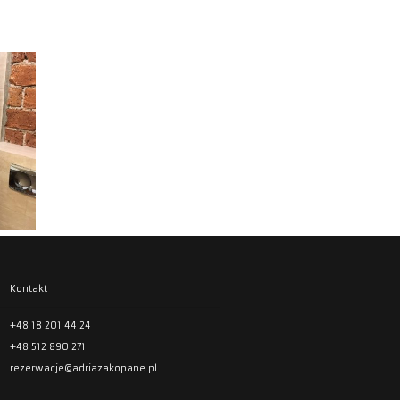
KONFERENCJE
GALERIA
POKOJE
APARTAMENTY
KONTAKT
Kontakt
+48 18 201 44 24
+48 512 890 271
rezerwacje@adriazakopane.pl